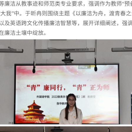
等廉洁从教事迹和师范类专业要求，强调作为教师“预
入“大我”中。于昕冉则围绕主题《以廉洁为舟，渡青春
以及英语跨文化传播廉洁智慧等，展开详细阐述，强
在廉洁土壤中绽放。